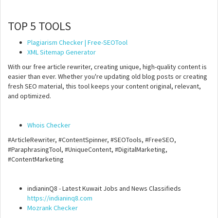
TOP 5 TOOLS
Plagiarism Checker | Free-SEOTool
XML Sitemap Generator
With our free article rewriter, creating unique, high-quality content is
easier than ever. Whether you're updating old blog posts or creating
fresh SEO material, this tool keeps your content original, relevant,
and optimized.
Whois Checker
#ArticleRewriter, #ContentSpinner, #SEOTools, #FreeSEO,
#ParaphrasingTool, #UniqueContent, #DigitalMarketing,
#ContentMarketing
indianinQ8 - Latest Kuwait Jobs and News Classifieds
https://indianinq8.com
Mozrank Checker