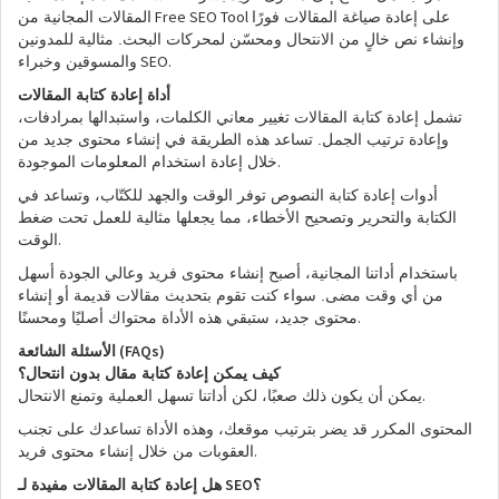
Free SEO Tool
على إعادة صياغة المقالات فورًا
المقالات المجانية من
وإنشاء نص خالٍ من الانتحال ومحسّن لمحركات البحث. مثالية للمدونين
SEO.
والمسوقين وخبراء
أداة إعادة كتابة المقالات
تشمل إعادة كتابة المقالات تغيير معاني الكلمات، واستبدالها بمرادفات،
وإعادة ترتيب الجمل. تساعد هذه الطريقة في إنشاء محتوى جديد من
.
خلال إعادة استخدام المعلومات الموجودة
أدوات إعادة كتابة النصوص توفر الوقت والجهد للكتّاب، وتساعد في
الكتابة والتحرير وتصحيح الأخطاء، مما يجعلها مثالية للعمل تحت ضغط
.
الوقت
باستخدام أداتنا المجانية، أصبح إنشاء محتوى فريد وعالي الجودة أسهل
من أي وقت مضى. سواء كنت تقوم بتحديث مقالات قديمة أو إنشاء
.
محتوى جديد، ستبقي هذه الأداة محتواك أصليًا ومحسنًا
(FAQs)
الأسئلة الشائعة
كيف يمكن إعادة كتابة مقال بدون انتحال؟
.
يمكن أن يكون ذلك صعبًا، لكن أداتنا تسهل العملية وتمنع الانتحال
المحتوى المكرر قد يضر بترتيب موقعك، وهذه الأداة تساعدك على تجنب
.
العقوبات من خلال إنشاء محتوى فريد
SEO
؟
هل إعادة كتابة المقالات مفيدة لـ