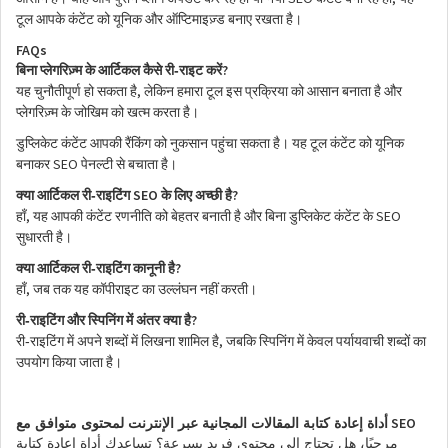
टूल
आपके
कंटेंट
को
यूनिक
और
ऑप्टिमाइज़्ड
बनाए
रखता
है।
FAQs
?
-
बिना
प्लेगरिज़्म
के
आर्टिकल
कैसे
री
राइट
करें
,
यह
चुनौतीपूर्ण
हो
सकता
है
लेकिन
हमारा
टूल
इस
प्रक्रिया
को
आसान
बनाता
है
और
प्लेगरिज़्म
के
जोखिम
को
खत्म
करता
है।
डुप्लिकेट
कंटेंट
आपकी
रैंकिंग
को
नुकसान
पहुंचा
सकता
है।
यह
टूल
कंटेंट
को
यूनिक
SEO
बनाकर
पेनल्टी
से
बचाता
है।
SEO
?
-
क्या
आर्टिकल
री
राइटिंग
के
लिए
अच्छी
है
,
SEO
हाँ
यह
आपकी
कंटेंट
रणनीति
को
बेहतर
बनाती
है
और
बिना
डुप्लिकेट
कंटेंट
के
सुधारती
है।
?
-
क्या
आर्टिकल
री
राइटिंग
कानूनी
है
,
हाँ
जब
तक
यह
कॉपीराइट
का
उल्लंघन
नहीं
करती।
?
-
री
राइटिंग
और
स्पिनिंग
में
अंतर
क्या
है
,
-
री
राइटिंग
में
अपने
शब्दों
में
लिखना
शामिल
है
जबकि
स्पिनिंग
में
केवल
पर्यायवाची
शब्दों
का
उपयोग
किया
जाता
है।
SEO
أداة إعادة كتابة المقالات المجانية عبر الإنترنت لمحتوى متوافق مع
مرحبًا، هل تحتاج إلى محتوى فريد بسرعة؟ تساعدك أداة إعادة كتابة