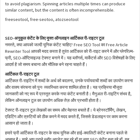
to avoid plagiarism. Spinning articles multiple times can produce
similar content, but the content is often incomprehensible.
freeseotool, free-seotoo, atozseotool
SEO-
-
अनुकूल
कंटेंट
के
लिए
मुफ्त
ऑनलाइन
आर्टिकल
री
राइटर
टूल
,
? Free SEO Tool
Free Article
नमस्ते
क्या
आपको
जल्दी
यूनिक
कंटेंट
चाहिए
का
Rewriter Tool
-
-
आपकी
मदद
करता
है
तुरंत
आर्टिकल
को
री
राइट
करने
में
और
प्लेगरिज़्म
, SEO-
,
SEO
फ्री
ऑप्टिमाइज़्ड
टेक्स्ट
बनाने
में।
यह
ब्लॉगर्स
मार्केटर्स
और
विशेषज्ञों
के
लिए
आदर्श
है
जो
समय
बचाना
और
मौलिक
बने
रहना
चाहते
हैं।
-
आर्टिकल
री
राइटर
टूल
,
-
आर्टिकल
री
राइटिंग
में
शब्दों
के
अर्थ
को
बदलना
उनके
पर्यायवाची
शब्दों
का
उपयोग
करना
और
वाक्य
संरचना
को
पुनः
व्यवस्थित
करना
शामिल
होता
है।
यह
प्रक्रिया
मौजूदा
,
-
जानकारी
को
नए
रूप
में
प्रस्तुत
करके
नया
कंटेंट
बनाती
है।
मैनुअल
री
राइटिंग
संभव
है
लेकिन
ऑनलाइन
टूल
का
उपयोग
अधिक
तेज़
और
प्रभावी
होता
है।
,
,
-
टेक्स्ट
री
राइटर
टूल
लेखकों
का
समय
और
मेहनत
बचाते
हैं।
ये
ब्रेनस्टॉर्मिंग
लेखन
,
एडिटिंग
और
त्रुटियों
को
ठीक
करने
में
मदद
करते
हैं
जिससे
डेडलाइन
पर
काम
करना
आसान
हो
जाता
है।
-
-
हमारे
फ्री
आर्टिकल
री
राइटर
के
साथ
यूनिक
और
हाई
क्वालिटी
कंटेंट
बनाना
पहले
से
SEO
,
आसान
है।
चाहे
आप
पुराने
ब्लॉग
अपडेट
कर
रहे
हों
या
नया
कंटेंट
बना
रहे
हों
यह